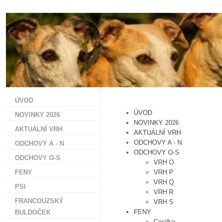
ÚVOD
ÚVOD
NOVINKY 2026
NOVINKY 2026
AKTUÁLNÍ VRH
AKTUÁLNÍ VRH
ODCHOVY A - N
ODCHOVY A - N
ODCHOVY O-S
ODCHOVY O-S
VRH O
FENY
VRH P
VRH Q
PSI
VRH R
FRANCOUZSKÝ
VRH S
FENY
BULDOČEK
Cecilka