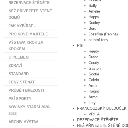
REZERVACE ŠTĚNĚTE
Sally
NEŽ PŘIVEZETE ŠTĚNĚ
Amelie
Happy
DOMŮ
Dudley
JAK VYBÍRAT ...
Beru
PRO NOVÉ MAJITELE
Josefína (Pepina)
ostatní feny
VÝSTAVA KROK ZA
PSI
KROKEM
Reedy
Draco
O PLEMENI
Coudy
ZDRAVÍ
Gaston
STANDARD
Scotie
Calvin
CENY ŠTĚŇAT
Armin
PRŮBĚH BŘEZOSTI
Hagrid
Armo
PSÍ SPORTY
Lery
NOVINKY STARŠÍ 2020-
FRANCOUZSKÝ BULDOČEK
2022
VRH A
REZERVACE ŠTĚNĚTE
ARCHIV VÝSTAV
NEŽ PŘIVEZETE ŠTĚNĚ D