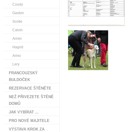
Coudy
Gaston
Scotie
Calvin
Armin
Hagrid
Armo
Lery
FRANCOUZSKÝ
BULDOČEK
REZERVACE ŠTĚNĚTE
NEŽ PŘIVEZETE ŠTĚNĚ
DOMŮ
JAK VYBÍRAT ...
PRO NOVÉ MAJITELE
VÝSTAVA KROK ZA