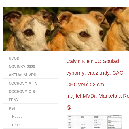
ÚVOD
Calvin Klein JC Soulad
NOVINKY 2026
výborný, vítěz třídy, CAC
AKTUÁLNÍ VRH
ODCHOVY A - N
CHOVNÝ 52 cm
ODCHOVY O-S
majitel MVDr. Markéta a Ros
FENY
@
PSI
Reedy
Draco