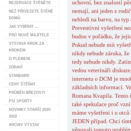
uchovní, bez znalostí pův
REZERVACE ŠTĚNĚTE
nemají, ani jeden z rodi
NEŽ PŘIVEZETE ŠTĚNĚ
DOMŮ
nehledí na barvu, na typ a
JAK VYBÍRAT ...
Preventivní vyšetření ne
PRO NOVÉ MAJITELE
budou v pořádku, že jej
VÝSTAVA KROK ZA
Pokud nebude mít vyšetř
KROKEM
nikdy nebude záruka, že 
O PLEMENI
tedy nebude nikdy. Zatí
ZDRAVÍ
vedou veterináři diskuz
STANDARD
internetu o DCM je mnoh
CENY ŠTĚŇAT
základních informací. V
PRŮBĚH BŘEZOSTI
Romana Kvapila. Tento č
PSÍ SPORTY
také spekulace proč vzn
NOVINKY STARŠÍ 2020-
máme vyšetření i u otců 
2022
JEDEN případ. Chci tímt
ARCHIV VÝSTAV
věnovali tomuto problém