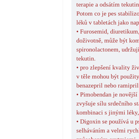
terapie a odsátím tekutin
Potom co je pes stabili
léků v tabletách jako nap
• Furosemid, diuretikum,
doživotně, může být kom
spironolactonem, udržuj
tekutin.
• pro zlepšení kvality ži
v těle mohou být použity
benazepril nebo ramipril
• Pimobendan je novější 
zvyšuje sílu srdečního s
kombinaci s jinými léky,
• Digoxin se používá u 
selháváním a velmi ryc