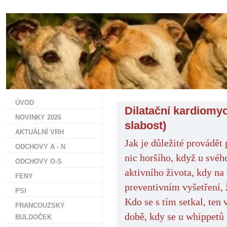
ÚVOD
Dilatační kardiomyo
NOVINKY 2026
slabost)
AKTUÁLNÍ VRH
Jak je důležité
provádět 
ODCHOVY A - N
nic horšího, když u svéh
ODCHOVY O-S
aktivního života, kdy na
FENY
preventivním vyšetření, 
PSI
Kdo se s tím setkal, ten 
FRANCOUZSKÝ
době, kdy se u whippetů 
BULDOČEK