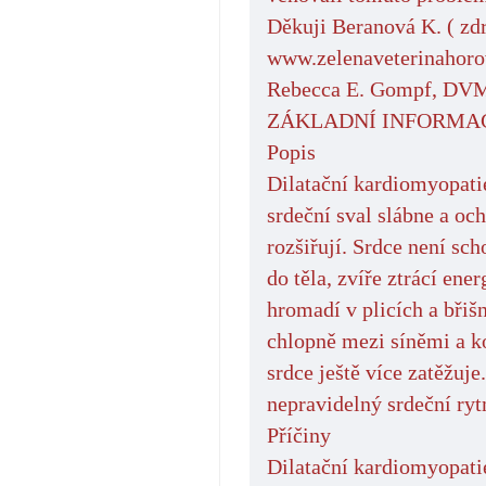
Děkuji Beranová K. ( zdr
www.zelenaveterinahoro
Rebecca E. Gompf, DV
ZÁKLADNÍ INFORMA
Popis
Dilatační kardiomyopati
srdeční sval slábne a oc
rozšiřují. Srdce není s
do těla, zvíře ztrácí ener
hromadí v plicích a břišn
chlopně mezi síněmi a ko
srdce ještě více zatěžu
nepravidelný srdeční ry
Příčiny
Dilatační kardiomyopatie