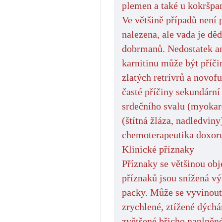
plemen a také u kokršpa
Ve většině případů není
nalezena, ale vada je děd
dobrmanů. Nedostatek am
karnitinu může být příč
zlatých retrívrů a novo
časté příčiny sekundární
srdečního svalu (myokar
(štítná žláza, nadledvin
chemoterapeutika doxoru
Klinické příznaky
Příznaky se většinou obj
příznaků jsou snížená vý
packy. Může se vyvinout k
zrychlené, ztížené dých
zvětšené břicho naplněné