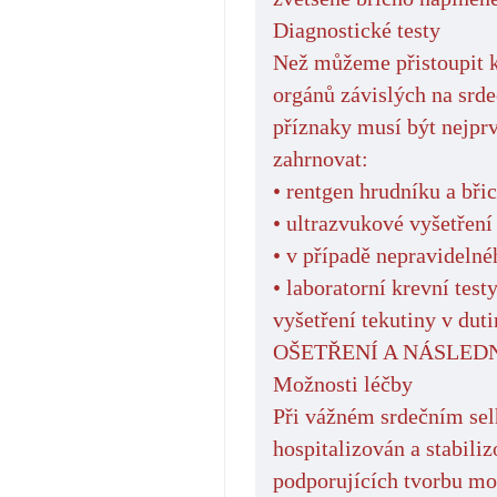
Diagnostické testy
Než můžeme přistoupit k 
orgánů závislých na srde
příznaky musí být nejprv
zahrnovat:
• rentgen hrudníku a bři
• ultrazvukové vyšetření
• v případě nepravidel
• laboratorní krevní tes
vyšetření tekutiny v duti
OŠETŘENÍ A NÁSLED
Možnosti léčby
Při vážném srdečním sel
hospitalizován a stabiliz
podporujících tvorbu mo