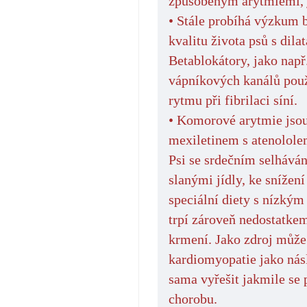
způsobeným arytmiemi, ja
• Stále probíhá výzkum b
kvalitu života psů s dila
Betablokátory, jako např.
vápníkových kanálů použ
rytmu při fibrilaci síní.
• Komorové arytmie jsou
mexiletinem s atenolole
Psi se srdečním selhává
slanými jídly, ke snížen
speciální diety s nízkým
trpí zároveň nedostatke
krmení. Jako zdroj může s
kardiomyopatie jako nás
sama vyřešit jakmile se 
chorobu.