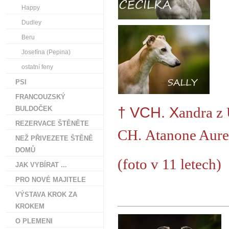
Happy
Dudley
Beru
Josefína (Pepina)
ostatní feny
PSI
FRANCOUZSKÝ
† VCH. X
andra z
BULDOČEK
REZERVACE ŠTĚNĚTE
CH.
Atanone Aure
NEŽ PŘIVEZETE ŠTĚNĚ
DOMŮ
(foto v 11 letech)
JAK VYBÍRAT ...
PRO NOVÉ MAJITELE
VÝSTAVA KROK ZA
KROKEM
O PLEMENI