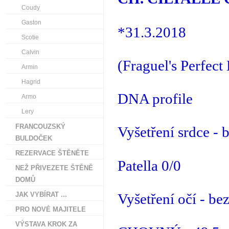
Coudy
Gaston
*31.3.2018
Scotie
Calvin
(Fraguel's Perfec
Armin
Hagrid
DNA profile
Armo
Lery
FRANCOUZSKÝ
Vyšetření srdce - 
BULDOČEK
REZERVACE ŠTĚNĚTE
Patella 0/0
NEŽ PŘIVEZETE ŠTĚNĚ
DOMŮ
Vyšetření očí - be
JAK VYBÍRAT ...
PRO NOVÉ MAJITELE
VÝSTAVA KROK ZA