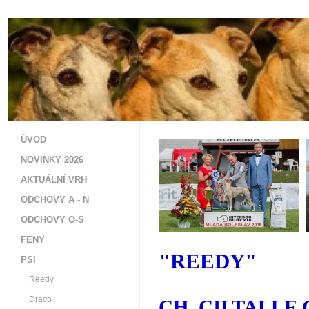
ÚVOD
NOVINKY 2026
AKTUÁLNÍ VRH
ODCHOVY A - N
ODCHOVY O-S
FENY
"REEDY"
PSI
Reedy
Draco
CH. CILTALLE