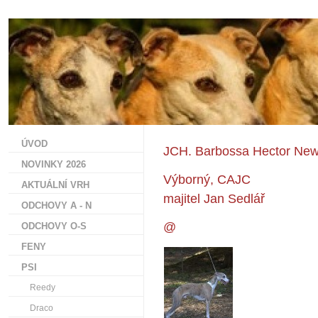
ÚVOD
JCH. Barbossa Hector New
NOVINKY 2026
Výborný, CAJC
AKTUÁLNÍ VRH
majitel Jan Sedlář
ODCHOVY A - N
@
ODCHOVY O-S
FENY
PSI
Reedy
Draco