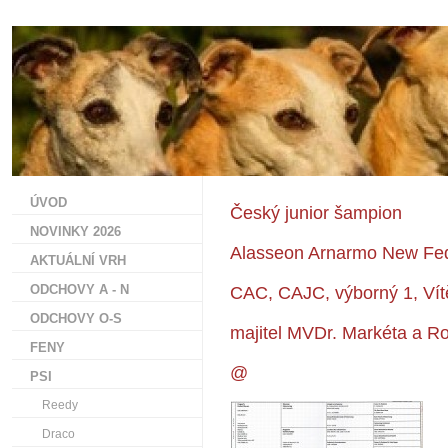
ÚVOD
Český junior šampion
NOVINKY 2026
Alasseon Arnarmo New Fe
AKTUÁLNÍ VRH
ODCHOVY A - N
CAC, CAJC, výborný 1, Vítě
ODCHOVY O-S
majitel MVDr. Markéta a Ro
FENY
@
PSI
Reedy
Draco